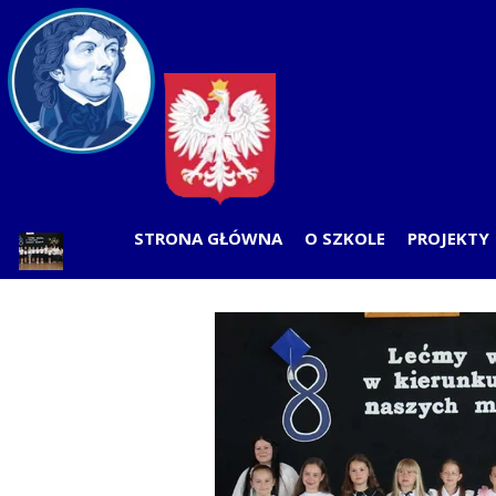
STRONA GŁÓWNA
O SZKOLE
PROJEKTY
PLAN LEKCJI
PRZEDSZK
ODDZIAŁY
SZKOŁ
RADA RODZICÓW
SAMORZĄD UCZNIOWSK
WOLONTARIAT