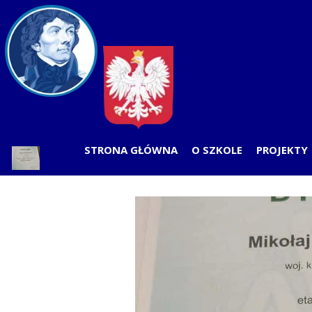
STRONA GŁÓWNA
O SZKOLE
PROJEKTY
PLAN LEKCJI
PRZEDSZK
ODDZIAŁY
SZKOŁ
RADA RODZICÓW
SAMORZĄD UCZNIOWSK
WOLONTARIAT